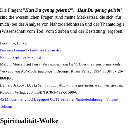
Die Fragen: "
Hast Du genug gelernt?
", "
Hast Du genug geliebt?
"
sind die wesentlichen Fragen (und meine Merksätze), die sich (für
mich) bei der Analyse von Nahtoderlebnissen und der Thanatologie
(Wissenschaft vom Tod, vom Sterben und der Bestattung) ergeben.
Lesetipps, Links:
Pim van Lommel - Endloses Bewusstsein
Nahtod - spiritualwiki.org
Melvin Morse, Paul Perry:
Verwandelt vom Licht. Über die transformierende
Wirkung von Nah-Toderfahrungen
, Droemer Knaur Verlag, 1994, ISBN 3-426-
86046-5
Bernard Jakoby:
Das Leben danach: Was mit uns geschieht, wenn wir sterben
,
Rowohlt Verlag, 2004, ISBN 978-3-499-61598-6
45 Minuten lang tot! Begegnet GOTT bei einer Nahtoderfahrung! | Vincent
Tolman
Spiritualität-Wolke