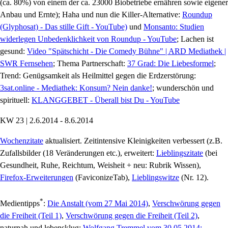
(ca. 80%) von einem der ca. 23000 Biobetriebe ernähren sowie eigener
Anbau und Ernte); Haha und nun die Killer-Alternative:
Roundup
(Glyphosat) - Das stille Gift - YouTube)
und
Monsanto: Studien
widerlegen Unbedenklichkeit von Roundup - YouTube
; Lachen ist
gesund:
Video "Spätschicht - Die Comedy Bühne" | ARD Mediathek |
SWR Fernsehen
; Thema Partnerschaft:
37 Grad: Die Liebesformel
;
Trend: Genügsamkeit als Heilmittel gegen die Erdzerstörung:
3sat.online - Mediathek: Konsum? Nein danke!
; wunderschön und
spirituell:
KLANGGEBET - Überall bist Du - YouTube
KW 23 | 2.6.2014 - 8.6.2014
Wochenzitate
aktualisiert. Zeitintensive Kleinigkeiten verbessert (z.B.
Zufallsbilder (18 Veränderungen etc.), erweitert:
Lieblingszitate
(bei
Gesundheit, Ruhe, Reichtum, Weisheit + neu: Rubrik Wissen),
Firefox-Erweiterungen
(FaviconizeTab),
Lieblingswitze
(Nr. 12).
*
Medientipps
:
Die Anstalt (vom 27 Mai 2014)
,
Verschwörung gegen
die Freiheit (Teil 1)
,
Verschwörung gegen die Freiheit (Teil 2)
,
naturnah und lebensklug:
Wolfgang Tremmel vom 30.05.2014: