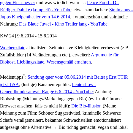
gegen Fleischesser
und was wirklich wahr ist:
Peace Food - Dr.
Rüdiger Dahlke (komplett) - YouTube
; etwas zum lachen:
Stratmanns -
Jupps Kneipentheater vom 14.6.2014
, ; wunderschön und spirituelle
Nahrung:
Das Blaue Juwel - Kino Trailer lang - YouTube
.
KW 24 | 9.6.2014 - 15.6.2014
Wochenzitate
aktualisiert. Zeitintensive Kleinigkeiten verbessert (z.B.
Zufallsbilder (14 Veränderungen etc.), erweitert:
Argumente für
Biokost
,
Lieblingszitate
,
Wesensgemäß ernähren
.
*
Medientipps
:
Sendung quer vom 05.06.2014 mit Beitrag Erst TTIP,
jetzt TiSA
; (lustige) Bananenrepublik:
heute show -
Generalbundesanwalt Range 6.6.2014 - YouTube
; Achtung:
Biobashing (Meinungs-Marketings gegen Bio) (evtl. mit Chrome
Browser ansehen, falls es nicht läuft):
Die Bio-Illusion
(Meine
Meinung zum Film: Schöner Suggestivtitel, kriminelle Schwarze
Schafe verallgemeinert, bekannte Schwachstellen emotionalisiert
aufgezeigt ohne Alternative → Bio richtig gemacht: vegan und lokal