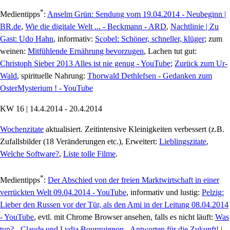
*
Medientipps
:
Anselm Grün: Sendung vom 19.04.2014 - Neubeginn |
BR.de
,
Wie die digitale Welt ... - Beckmann - ARD
,
Nachtlinie | Zu
Gast: Udo Hahn
, informativ:
Scobel: Schöner, schneller, klüger
; zum
weinen:
Mitfühlende Ernährung bevorzugen
, Lachen tut gut:
Christoph Sieber 2013 Alles ist nie genug - YouTube
;
Zurück zum Ur-
Wald
, spirituelle Nahrung:
Thorwald Dethlefsen - Gedanken zum
OsterMysterium ! - YouTube
KW 16 | 14.4.2014 - 20.4.2014
Wochenzitate
aktualisiert. Zeitintensive Kleinigkeiten verbessert (z.B.
Zufallsbilder (18 Veränderungen etc.), Erweitert:
Lieblingszitate
,
Welche Software?
,
Liste tolle Filme
.
*
Medientipps
:
Der Abschied von der freien Marktwirtschaft in einer
verrückten Welt 09.04.2014 - YouTube
, informativ und lustig:
Pelzig:
Lieber den Russen vor der Tür, als den Ami in der Leitung 08.04.2014
- YouTube
, evtl. mit Chrome Browser ansehen, falls es nicht läuft:
Was
tun? - Claude und Lydia Bourguignon - Antworten für die Zukunft! |