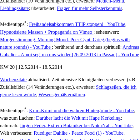
Zufallsbilder (10 Veränderungen etc.), erweitert:
Medien-Menü
,
Lieblingszitate
; überarbeitet:
Fragen für mehr Selbsterkenntnis
.
*
Medientipps
:
Freihandelsabkommen TTIP stoppen! - YouTube
,
Hypnotisierte Massen + Propaganda on Vimeo
; sehenswert:
Morgenstimmung. Morning Mood. Peer Gynt. Grieg.(begins with
nature sounds) - YouTube
; berührend und durchaus spirituell:
Andreas
Gabalier - Amoi seg' ma uns wieder [26.09.2013 in Passau] - YouTube
KW 20 | 12.5.2014 - 18.5.2014
Wochenzitate
aktualisiert. Zeitintensive Kleinigkeiten verbessert (z.B.
Zufallsbilder (14 Veränderungen etc.), erweitert:
Schlagzeilen, die ich
gerne lesen würde
,
Wesensgemäß ernähren
.
*
Medientipps
:
Krim-Krimi und die wahren Hintergründe - YouTube
,
was zum Lachen:
Darüber lacht die Welt mit Hape Kerkeling
;
naturnah:
Jürgen Feder, Extrem Botaniker bei NaturNah - YouTube
;
Welt verbessern:
Ruediger Dahlke - Peace Food (1) - YouTube
,