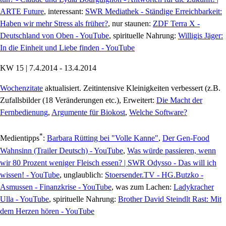
ARTE Future
, interessant:
SWR Mediathek - Ständige Erreichbarkeit:
Haben wir mehr Stress als früher?
, nur staunen:
ZDF Terra X -
Deutschland von Oben - YouTube
, spirituelle Nahrung:
Willigis Jäger:
In die Einheit und Liebe finden - YouTube
KW 15 | 7.4.2014 - 13.4.2014
Wochenzitate
aktualisiert. Zeitintensive Kleinigkeiten verbessert (z.B.
Zufallsbilder (18 Veränderungen etc.), Erweitert:
Die Macht der
Fernbedienung
,
Argumente für Biokost
,
Welche Software?
*
Medientipps
:
Barbara Rütting bei "Volle Kanne"
,
Der Gen-Food
Wahnsinn (Trailer Deutsch) - YouTube
,
Was würde passieren, wenn
wir 80 Prozent weniger Fleisch essen? | SWR Odysso - Das will ich
wissen! - YouTube
, unglaublich:
Stoersender.TV - HG.Butzko -
Asmussen - Finanzkrise - YouTube
, was zum Lachen:
Ladykracher
Ulla - YouTube
, spirituelle Nahrung:
Brother David Steindlt Rast: Mit
dem Herzen hören - YouTube