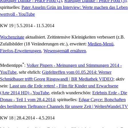
Ruediger Dahlke - Peace Food (2)
,
Ruediger Dahlke - Peace Food (3)
;
spirituelles:
Pater Anselm Grün im Interview: Werte machen das Leben
wertvoll - YouTube
KW 19 | 5.5.2014 - 11.5.2014
Wochenzitate
aktualisiert. Zeitintensive Kleinigkeiten verbessert (z.B.
Zufallsbilder (18 Veränderungen etc.), erweitert:
Medien-Menü
,
Firefox-Erweiterungen
,
Wesensgemäß ernähren
.
*
Medientipps
:
Volker Pispers - Meinungen und Stimmungen 2014 -
YouTube
, sehr ehrlich:
Gipfeltreffen vom 01.05.2014: Werner
Schmidbauer trifft Georg Ringswandl | BR Mediathek VIDEO
; aktiv
sein:
Lasst uns die Erde retten! - Film für Kinder und Erwachsene
(Arte 2014 HD) - YouTube
, einfach wunderschön:
Erlebnis Erde - Die
Donau - Teil 1 vom 28.4.2014
; spirituelles:
Edgar Cayce: Botschaften
des berühmten Tieftrance-Channels für unsere Zeit | WeltenWandel.TV
KW 18 | 28.4.2014 - 4.5.2014