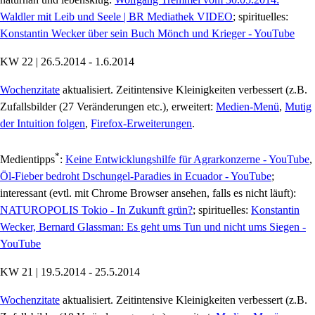
Waldler mit Leib und Seele | BR Mediathek VIDEO
; spirituelles:
Konstantin Wecker über sein Buch Mönch und Krieger - YouTube
KW 22 | 26.5.2014 - 1.6.2014
Wochenzitate
aktualisiert. Zeitintensive Kleinigkeiten verbessert (z.B.
Zufallsbilder (27 Veränderungen etc.), erweitert:
Medien-Menü
,
Mutig
der Intuition folgen
,
Firefox-Erweiterungen
.
*
Medientipps
:
Keine Entwicklungshilfe für Agrarkonzerne - YouTube
,
Öl-Fieber bedroht Dschungel-Paradies in Ecuador - YouTube
;
interessant (evtl. mit Chrome Browser ansehen, falls es nicht läuft):
NATUROPOLIS Tokio - In Zukunft grün?
; spirituelles:
Konstantin
Wecker, Bernard Glassman: Es geht ums Tun und nicht ums Siegen -
YouTube
KW 21 | 19.5.2014 - 25.5.2014
Wochenzitate
aktualisiert. Zeitintensive Kleinigkeiten verbessert (z.B.