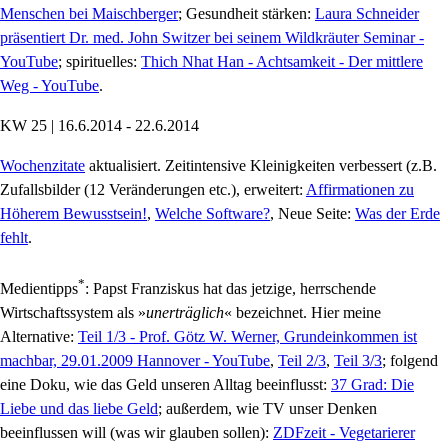
Menschen bei Maischberger
; Gesundheit stärken:
Laura Schneider
präsentiert Dr. med. John Switzer bei seinem Wildkräuter Seminar -
YouTube
; spirituelles:
Thich Nhat Han - Achtsamkeit - Der mittlere
Weg - YouTube
.
KW 25 | 16.6.2014 - 22.6.2014
Wochenzitate
aktualisiert. Zeitintensive Kleinigkeiten verbessert (z.B.
Zufallsbilder (12 Veränderungen etc.), erweitert:
Affirmationen zu
Höherem Bewusstsein!
,
Welche Software?
, Neue Seite:
Was der Erde
fehlt
.
*
Medientipps
: Papst Franziskus hat das jetzige, herrschende
Wirtschaftssystem als »
unerträglich
« bezeichnet. Hier meine
Alternative:
Teil 1/3 - Prof. Götz W. Werner, Grundeinkommen ist
machbar, 29.01.2009 Hannover - YouTube
,
Teil 2/3
,
Teil 3/3
; folgend
eine Doku, wie das Geld unseren Alltag beeinflusst:
37 Grad: Die
Liebe und das liebe Geld
; außerdem, wie TV unser Denken
beeinflussen will (was wir glauben sollen):
ZDFzeit - Vegetarierer