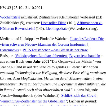
KW 43 | 25.10 - 31.10.2021
Wochenzitate
aktualisiert. Zeitintensive Kleinigkeiten verbessert (z.B.
Zufallsbilder (5), erweitert:
Liste toller Filme
(101),
Affirmationen zu
Höherem Bewusstsein!
(146),
Lieblingszitate
(Weltverbesserung).
*
Medien- und Linktipps
⇒ Finde die Wahrheit:
Liste des Leidens: Die
vielen schweren Nebenwirkungen der Corona-Impfungen |
Extremnews
+
PCR-Teststäbchen - das Gift in deiner Nase
+
Endspurt:
Volksbegehren Landtag abberufen | Bayern jetzt handeln
+
aus einem
Buch
vom Jahr 2001
"Die Gegenwart der Meister" von
Jeanne Ruland ist auf der Seite 24 folgendes zu lesen: "
Wir haben
erstmalig Technologien zur Verfügung, die diese Erde völlig vernichten
können, dazu Möglichkeiten, Menschen durch Massenmedien in einer
ungeheuren Breite zu beeinflussen und Experimente durchzuführen, die
in ihrem Ausmaß noch nicht abzuschätzen sind.
" + dazu folgende
Verschwörungstheorie (oder Wahrheit?):
Schließt sich das Covid-
Vernichtungs-Zeitfenster für die Globalisten?
; Lachen ist gesund: