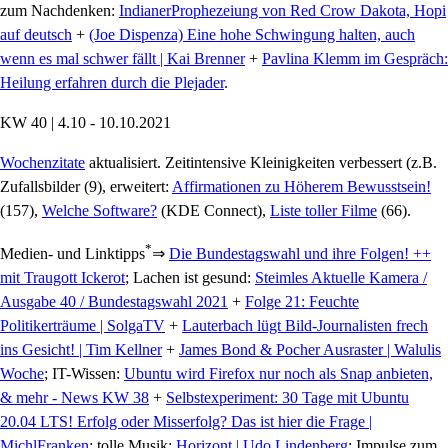
zum Nachdenken:
IndianerProphezeiung von Red Crow Dakota, Hopi
auf deutsch
+
(Joe Dispenza) Eine hohe Schwingung halten, auch
wenn es mal schwer fällt | Kai Brenner
+
Pavlina Klemm im Gespräch:
Heilung erfahren durch die Plejader
.
KW 40 | 4.10 - 10.10.2021
Wochenzitate
aktualisiert. Zeitintensive Kleinigkeiten verbessert (z.B.
Zufallsbilder (9), erweitert:
Affirmationen zu Höherem Bewusstsein!
(157),
Welche Software?
(KDE Connect),
Liste toller Filme
(66).
*
Medien- und Linktipps
⇒
Die Bundestagswahl und ihre Folgen! ++
mit Traugott Ickerot
; Lachen ist gesund:
Steimles Aktuelle Kamera /
Ausgabe 40 / Bundestagswahl 2021
+
Folge 21: Feuchte
Politikerträume | SolgaTV
+
Lauterbach lügt Bild-Journalisten frech
ins Gesicht! | Tim Kellner
+
James Bond & Pocher Ausraster | Walulis
Woche
; IT-Wissen:
Ubuntu wird Firefox nur noch als Snap anbieten,
& mehr - News KW 38
+
Selbstexperiment: 30 Tage mit Ubuntu
20.04 LTS! Erfolg oder Misserfolg? Das ist hier die Frage |
MichlFranken
; tolle Musik:
Horizont | Udo Lindenberg
; Impulse zum