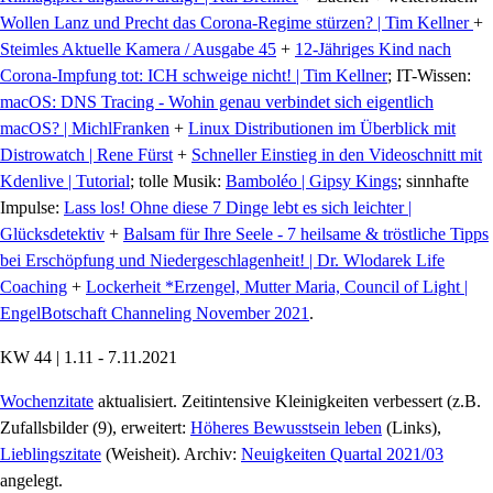
Wollen Lanz und Precht das Corona-Regime stürzen? | Tim Kellner
+
Steimles Aktuelle Kamera / Ausgabe 45
+
12-Jähriges Kind nach
Corona-Impfung tot: ICH schweige nicht! | Tim Kellner
; IT-Wissen:
macOS: DNS Tracing - Wohin genau verbindet sich eigentlich
macOS? | MichlFranken
+
Linux Distributionen im Überblick mit
Distrowatch | Rene Fürst
+
Schneller Einstieg in den Videoschnitt mit
Kdenlive | Tutorial
; tolle Musik:
Bamboléo | Gipsy Kings
; sinnhafte
Impulse:
Lass los! Ohne diese 7 Dinge lebt es sich leichter |
Glücksdetektiv
+
Balsam für Ihre Seele - 7 heilsame & tröstliche Tipps
bei Erschöpfung und Niedergeschlagenheit! | Dr. Wlodarek Life
Coaching
+
Lockerheit *Erzengel, Mutter Maria, Council of Light |
EngelBotschaft Channeling November 2021
.
KW 44 | 1.11 - 7.11.2021
Wochenzitate
aktualisiert. Zeitintensive Kleinigkeiten verbessert (z.B.
Zufallsbilder (9), erweitert:
Höheres Bewusstsein leben
(Links),
Lieblingszitate
(Weisheit). Archiv:
Neuigkeiten Quartal 2021/03
angelegt.