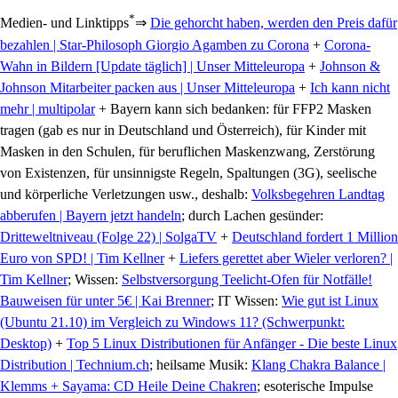
*
Medien- und Linktipps
⇒
Die gehorcht haben, werden den Preis dafür
bezahlen | Star-Philosoph Giorgio Agamben zu Corona
+
Corona-
Wahn in Bildern [Update täglich] | Unser Mitteleuropa
+
Johnson &
Johnson Mitarbeiter packen aus | Unser Mitteleuropa
+
Ich kann nicht
mehr | multipolar
+ Bayern kann sich bedanken: für FFP2 Masken
tragen (gab es nur in Deutschland und Österreich), für Kinder mit
Masken in den Schulen, für beruflichen Maskenzwang, Zerstörung
von Existenzen, für unsinnigste Regeln, Spaltungen (3G), seelische
und körperliche Verletzungen usw., deshalb:
Volksbegehren Landtag
abberufen | Bayern jetzt handeln
; durch Lachen gesünder:
Dritteweltniveau (Folge 22) | SolgaTV
+
Deutschland fordert 1 Million
Euro von SPD! | Tim Kellner
+
Liefers gerettet aber Wieler verloren? |
Tim Kellner
; Wissen:
Selbstversorgung Teelicht-Ofen für Notfälle!
Bauweisen für unter 5€ | Kai Brenner
; IT Wissen:
Wie gut ist Linux
(Ubuntu 21.10) im Vergleich zu Windows 11? (Schwerpunkt:
Desktop)
+
Top 5 Linux Distributionen für Anfänger - Die beste Linux
Distribution | Technium.ch
; heilsame Musik:
Klang Chakra Balance |
Klemms + Sayama: CD Heile Deine Chakren
; esoterische Impulse