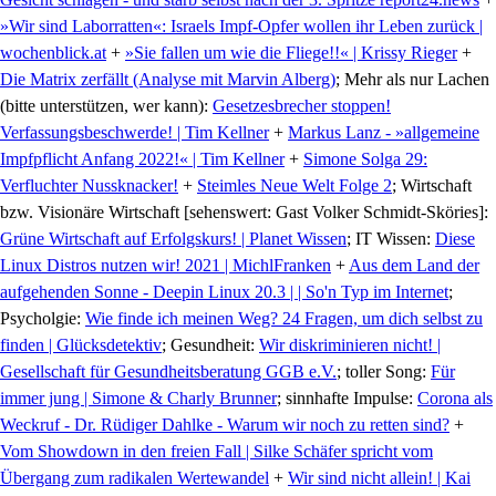
»Wir sind Laborratten«: Israels Impf-Opfer wollen ihr Leben zurück |
wochenblick.at
+
»Sie fallen um wie die Fliege!!« | Krissy Rieger
+
Die Matrix zerfällt (Analyse mit Marvin Alberg)
; Mehr als nur Lachen
(bitte unterstützen, wer kann):
Gesetzesbrecher stoppen!
Verfassungsbeschwerde! | Tim Kellner
+
Markus Lanz - »allgemeine
Impfpflicht Anfang 2022!« | Tim Kellner
+
Simone Solga 29:
Verfluchter Nussknacker!
+
Steimles Neue Welt Folge 2
; Wirtschaft
bzw. Visionäre Wirtschaft [sehenswert: Gast Volker Schmidt-Sköries]:
Grüne Wirtschaft auf Erfolgskurs! | Planet Wissen
; IT Wissen:
Diese
Linux Distros nutzen wir! 2021 | MichlFranken
+
Aus dem Land der
aufgehenden Sonne - Deepin Linux 20.3 | | So'n Typ im Internet
;
Psycholgie:
Wie finde ich meinen Weg? 24 Fragen, um dich selbst zu
finden | Glücksdetektiv
; Gesundheit:
Wir diskriminieren nicht! |
Gesellschaft für Gesundheitsberatung GGB e.V.
; toller Song:
Für
immer jung | Simone & Charly Brunner
; sinnhafte Impulse:
Corona als
Weckruf - Dr. Rüdiger Dahlke - Warum wir noch zu retten sind?
+
Vom Showdown in den freien Fall | Silke Schäfer spricht vom
Übergang zum radikalen Wertewandel
+
Wir sind nicht allein! | Kai