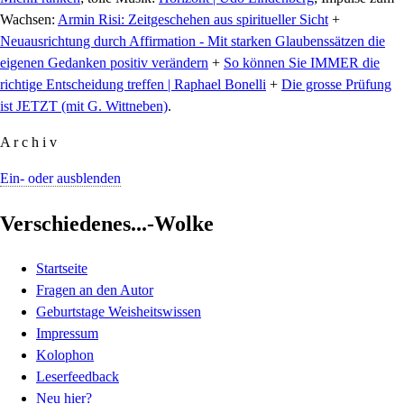
Wachsen:
Armin Risi: Zeitgeschehen aus spiritueller Sicht
+
Neuausrichtung durch Affirmation - Mit starken Glaubenssätzen die
eigenen Gedanken positiv verändern
+
So können Sie IMMER die
richtige Entscheidung treffen | Raphael Bonelli
+
Die grosse Prüfung
ist JETZT (mit G. Wittneben)
.
A r c h i v
Ein- oder ausblenden
Verschiedenes...-Wolke
Startseite
Fragen an den Autor
Geburtstage Weisheitswissen
Impressum
Kolophon
Leserfeedback
Neu hier?