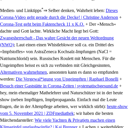
*
Medien- und Linktipps
⇒ Selber denken, Wahrheit leben:
Dieses
Corona-Video geht gerade durch die Decke! | Christine Anderson
+
Corona-Test geht beim Faktencheck 11 x K.O.
+ Der »Mensch«
dachte und Gott lachte. Wirkliche Macht liegt bei Gott:
Zwangsherrschaft - Das wahre Gesicht der neuen Weltordnung
(NWO)
; Laut einen einen Whistleblower soll ca. ein Drittel des
»Impfstoffes« von AstraZeneca Kochsalz-Impfungen (NaCl =
Natriumchlorid) sein. Russisches Roulett mit Menschen. Für die
Ungeimpften heisst es sich zu verbinden mit Gleichgesinnten,
Alternativen wahrnehmen
, ansonsten kann es dann so empfunden
werden:
Die Vergewal*igung von Ungeimpften | Raphael Bonelli
+
Besuch einer Gaststätte in Corona-Zeiten | systematischgesund.de
+
hey, mein ehemaliger Mathelehrer und Naturschützer ist in der heute
show (neben Impflügen, Impfpropaganda. Einfach mal die Leute
fragen, die in der Altenpflege arbeiten, wer wirklich stirbt):
heute-show
vom 5. November 2021 | ZDFmediathek
; wir haben die besten
Märchendarsteller:
Wie viele Yachten & Privatjets machen einen
Klimagipfel unglaubwürdig? | Kai Brenner
+ Lachen + weiterbilden: