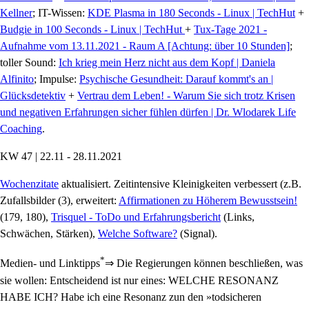
Kellner
; IT-Wissen:
KDE Plasma in 180 Seconds - Linux | TechHut
+
Budgie in 100 Seconds - Linux | TechHut
+
Tux-Tage 2021 -
Aufnahme vom 13.11.2021 - Raum A [Achtung: über 10 Stunden]
;
toller Sound:
Ich krieg mein Herz nicht aus dem Kopf | Daniela
Alfinito
; Impulse:
Psychische Gesundheit: Darauf kommt's an |
Glücksdetektiv
+
Vertrau dem Leben! - Warum Sie sich trotz Krisen
und negativen Erfahrungen sicher fühlen dürfen | Dr. Wlodarek Life
Coaching
.
KW 47 | 22.11 - 28.11.2021
Wochenzitate
aktualisiert. Zeitintensive Kleinigkeiten verbessert (z.B.
Zufallsbilder (3), erweitert:
Affirmationen zu Höherem Bewusstsein!
(179, 180),
Trisquel - ToDo und Erfahrungsbericht
(Links,
Schwächen, Stärken),
Welche Software?
(Signal).
*
Medien- und Linktipps
⇒ Die Regierungen können beschließen, was
sie wollen: Entscheidend ist nur eines: WELCHE RESONANZ
HABE ICH? Habe ich eine Resonanz zun den »todsicheren