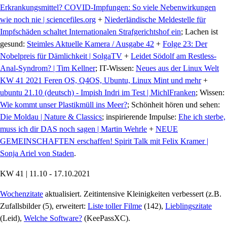
Erkrankungsmittel? COVID-Impfungen: So viele Nebenwirkungen
wie noch nie | sciencefiles.org
+
Niederländische Meldestelle für
Impfschäden schaltet Internationalen Strafgerichtshof ein
; Lachen ist
gesund:
Steimles Aktuelle Kamera / Ausgabe 42
+
Folge 23: Der
Nobelpreis für Dämlichkeit | SolgaTV
+
Leidet Södolf am Restless-
Anal-Syndrom? | Tim Kellner
; IT-Wissen:
Neues aus der Linux Welt
KW 41 2021 Feren OS, Q4OS, Ubuntu, Linux Mint und mehr
+
ubuntu 21.10 (deutsch) - Impish Indri im Test | MichlFranken
; Wissen:
Wie kommt unser Plastikmüll ins Meer?
; Schönheit hören und sehen:
Die Moldau | Nature & Classics
; inspirierende Impulse:
Ehe ich sterbe,
muss ich dir DAS noch sagen | Martin Wehrle
+
NEUE
GEMEINSCHAFTEN erschaffen! Spirit Talk mit Felix Kramer |
Sonja Ariel von Staden
.
KW 41 | 11.10 - 17.10.2021
Wochenzitate
aktualisiert. Zeitintensive Kleinigkeiten verbessert (z.B.
Zufallsbilder (5), erweitert:
Liste toller Filme
(142),
Lieblingszitate
(Leid),
Welche Software?
(KeePassXC).