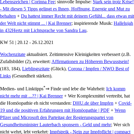
Lebenszeichen | Corinna Fee
; sinnvolle Impulse:
Stark sein trotz Krise!
- Mit diesen 5 Tipps gelingt es Ihnen, Hoffnung, Energie und Mut zu
behalten
+
Du hattest immer Recht mit deinem Gefühl... dass etwas mit
der Welt nicht stimmt ... | Kai Brenner
; inspirierende Musik:
Hallelujah
in 432Hertz mit Lichtsprache von Sandra Lau
.
KW 51 | 20.12 - 26.12.2021
Wochenzitate
aktualisiert. Zeitintensive Kleinigkeiten verbessert (z.B.
Zufallsbilder (2), erweitert:
Affirmationen zu Höherem Bewusstsein!
(183, 184),
Lieblingszitate
(Glück),
Corona / Impfen / NWO Best of
Links
(Gesundheit stärken).
*
Medien- und Linktipps
⇒ Finde und lebe die Wahrheit:
Ich komm
nicht mehr mit ...?? | Kai Brenner
+ Wer Komplexmittel vertreibt, hat
die Homöopathie eh nicht verstanden:
DHU.de über Impfen
+
Covid-
19 und die positiven Erfahrungen mit Homöopathie | PDF
+
Wenn
Pfizer und Microsoft den Parteitag der Regierungspartei von
Gesundheitsminister Lauterbach sponsern - Geld und mehr
; Wer sich
nicht wehrt, lebt verkehrt:
Impfstreik - Nein zur Impfpflicht | compact