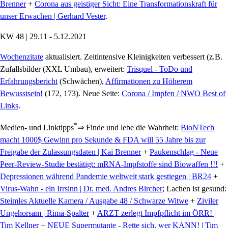
Brenner
+
Corona aus geistiger Sicht: Eine Transformationskraft für
unser Erwachen | Gerhard Vester
.
KW 48 | 29.11 - 5.12.2021
Wochenzitate
aktualisiert. Zeitintensive Kleinigkeiten verbessert (z.B.
Zufallsbilder (XXL Umbau), erweitert:
Trisquel - ToDo und
Erfahrungsbericht
(Schwächen),
Affirmationen zu Höherem
Bewusstsein!
(172, 173). Neue Seite:
Corona / Impfen / NWO Best of
Links
.
*
Medien- und Linktipps
⇒ Finde und lebe die Wahrheit:
BioNTech
macht 1000$ Gewinn pro Sekunde & FDA will 55 Jahre bis zur
Freigabe der Zulassungsdaten | Kai Brenner
+
Paukenschlag - Neue
Peer-Review-Studie bestätigt: mRNA-Impfstoffe sind Biowaffen !!!
+
Depressionen während Pandemie weltweit stark gestiegen | BR24
+
Virus-Wahn - ein Irrsinn | Dr. med. Andres Bircher
; Lachen ist gesund:
Steimles Aktuelle Kamera / Ausgabe 48 / Schwarze Witwe
+
Ziviler
Ungehorsam | Rima-Spalter
+
ARZT zerlegt Impfpflicht im ÖRR! |
Tim Kellner
+
NEUE Supermutante - Rette sich, wer KANN! | Tim