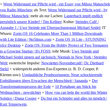
+
Wenn Widerstand zur Pflicht wird - ein Essay von Milosz Matuschek
von Radio München
; als Text:
Wenn Widerstand zur Pflicht wird - by
Milosz Matuschek
; mehr als nur Lachen:
Lauterbach impft endlich
persönlich unsere Kinder! | Tim Kellner
; Kultur:
Steimles Café /
Ausgabe 1 / Uwe Steimle mit Überraschungsgast Michael Seidel
; IT
Wissen:
Zorin OS 16 Celebrates More Than 1 Million Downloads
with Lite Edition | 9to5linux.com
+
Zorin OS 16 Lite - STUNNING
xfce Desktop
+
Zorin OS: From the Hobby Project of Two Teenagers
to a Growing Startup | It's FOSS
; tolle Musik:
Uwe Steimle und
Michael Seidel singen auf sächsisch: Niemals in New York | Steimles
Welt
; esoterische Impulse:
Newsletter-November.pdf | Dr. Diethard
Stelzl
+ widerspricht anderen Eso-Experten (z. B. D. Cooper, P.
Klemm usw):
Unglaubliche Prophezeiungen: Neue schockierende
Enthüllungen übers Erwachen der Menschheit | Sananda
+
Der
Transformationsprozess der Erde
+
10 Portaltage am Stück bis
Weihnachten - newslichter
+
How you can help the world this Winter
Solstice | Diana Cooper
+
Du bist ein Schöpfer und alles ist möglich |
Kurt Tepperwein
.