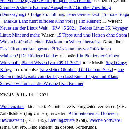
Heilversuche gegen GENimpfungen | soz-etc.com
; Lachen ist gesund:
Steimles Aktuelle Kamera / Ausgabe 46 / Günther Zieschong
(Danksagung)
+
Folge 26: Hilf uns, lieber Gender-Gott | Simone Solga
+
Markus Lanz führt hilfloses Kind vor! | | Tim Kellner
; IT-Wissen:
Neues aus der Linux Welt -- KW 45 2021 | Fedora Linux 35, Voyager,
Linux Mint und mehr
; Wissen:
15 Tipps rund ums Heizen ohne Strom |
Wie du hoffentlich einen Blackout im Winter überstehst
; Gesundheit:
Das hält am meisten gesund ?! Was kann uns vor Infektionen
schützen? | Dr. Rüdiger Dahlke
; Visionär:
Ein Pionier der Grünen
Wirtschaft | Planet Wissen [vom 09.11.2021]
; tolle Musik:
Soy | Gipsy
Kings
; Lern-Impulse:
Newsletter Oktober | Dr. Diethard Stelzl
+
Joe
Biden pubst, Ursula von der Leyen lässt Einen fliegen und Klaus
Schwab will uns an die Wäsche | Kai Brenner
.
KW 45 | 8.11 - 14.11.2021
Wochenzitate
aktualisiert. Zeitintensive Kleinigkeiten verbessert (z.B.
Zufallsbilder (Big Umbau), erweitert:
Affirmationen zu Höherem
Bewusstsein!
(143 - 145),
Lieblingszitate
(Gott),
Welche Software?
(Final Cut Pro, Kino entfernt, da obsolet, Sortierung).