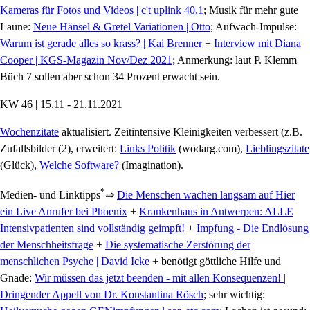
Kameras für Fotos und Videos | c't uplink 40.1
; Musik für mehr gute
Laune:
Neue Hänsel & Gretel Variationen | Otto
; Aufwach-Impulse:
Warum ist gerade alles so krass? | Kai Brenner
+
Interview mit Diana
Cooper | KGS-Magazin Nov/Dez 2021
; Anmerkung: laut P. Klemm
Büch 7 sollen aber schon 34 Prozent erwacht sein.
KW 46 | 15.11 - 21.11.2021
Wochenzitate
aktualisiert. Zeitintensive Kleinigkeiten verbessert (z.B.
Zufallsbilder (2), erweitert:
Links Politik
(wodarg.com),
Lieblingszitate
(Glück),
Welche Software?
(Imagination).
*
Medien- und Linktipps
⇒
Die Menschen wachen langsam auf Hier
ein Live Anrufer bei Phoenix
+
Krankenhaus in Antwerpen: ALLE
Intensivpatienten sind vollständig geimpft!
+
Impfung - Die Endlösung
der Menschheitsfrage
+
Die systematische Zerstörung der
menschlichen Psyche | David Icke
+ benötigt göttliche Hilfe und
Gnade:
Wir müssen das jetzt beenden - mit allen Konsequenzen! |
Dringender Appell von Dr. Konstantina Rösch
; sehr wichtig: