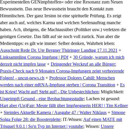
Experimentellen GENimpfstoffen« oder eine Resonanz zum Neuen
Bewusstsein. Das neue Bewusstsein braucht den Kontakt zum
Himmlischen. Der ganz Irrsinn ist eine spirituelle Prüfung. Es zeigt
aber auch auf, welches Karma und welchen Seelenauftrag manche
haben. Ach, übrigens, die Machtausüber (Politiker usw.) verletzen die
geistigen Gesetze. Das fällt auf sie noch voll zurück. Nun aber die
Medientipps: es gilt wie immer: Selber denken, Wahrheit leben:
Ausschnitt Rede Dr. Ute Bergner Thüringer Landtag 17.11.2021
+
Linksammling Corona Impfung | PDf
+
30 Gründe, warum ich mich
derzeit nicht impfen lasse
+
Dringender Weckruf an alle Bürger:
Praxis-Check nach 9 Monaten Corona-Impfungen zeigt verheerende
Folgen! - uncut-news.ch
+
Professor Dolores Cahill: Menschen
werden nach einer mRNA-Impfung sterben | Corona Transition
+
Es
ist Krieg! Wacht auf! Steht auf! - Die Unbestechlichen
; Möglichkeit:
Ungeimpft Gesund - eine Beobachtungsstudie
; Lachen ist gesund:
Hart aber (Un)Fair: Meute fällt über Impfgegnerin HER! | Tim Kellner
+
Steimles Aktuelle Kamera / Ausgabe 47 / Walter Niklaus
+
Simone
Solga Folge 28: die Boosterpleite
; IT-Wissen:
Auf einen MATE mit
Trisquel 9.0.1 | So'n Typ im Internet | youtube
; Wissen:
Unsere