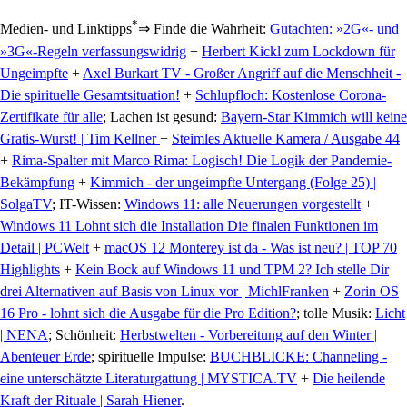
*
Medien- und Linktipps
⇒ Finde die Wahrheit:
Gutachten: »2G«- und
»3G«-Regeln verfassungswidrig
+
Herbert Kickl zum Lockdown für
Ungeimpfte
+
Axel Burkart TV - Großer Angriff auf die Menschheit -
Die spirituelle Gesamtsituation!
+
Schlupfloch: Kostenlose Corona-
Zertifikate für alle
; Lachen ist gesund:
Bayern-Star Kimmich will keine
Gratis-Wurst! | Tim Kellner
+
Steimles Aktuelle Kamera / Ausgabe 44
+
Rima-Spalter mit Marco Rima: Logisch! Die Logik der Pandemie-
Bekämpfung
+
Kimmich - der ungeimpfte Untergang (Folge 25) |
SolgaTV
; IT-Wissen:
Windows 11: alle Neuerungen vorgestellt
+
Windows 11 Lohnt sich die Installation Die finalen Funktionen im
Detail | PCWelt
+
macOS 12 Monterey ist da - Was ist neu? | TOP 70
Highlights
+
Kein Bock auf Windows 11 und TPM 2? Ich stelle Dir
drei Alternativen auf Basis von Linux vor | MichlFranken
+
Zorin OS
16 Pro - lohnt sich die Ausgabe für die Pro Edition?
; tolle Musik:
Licht
| NENA
; Schönheit:
Herbstwelten - Vorbereitung auf den Winter |
Abenteuer Erde
; spirituelle Impulse:
BUCHBLICKE: Channeling -
eine unterschätzte Literaturgattung | MYSTICA.TV
+
Die heilende
Kraft der Rituale | Sarah Hiener
.