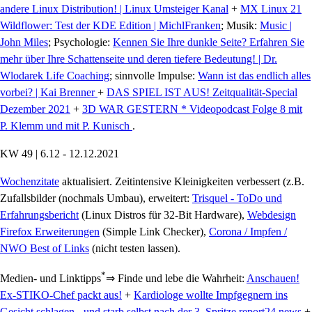
andere Linux Distribution! | Linux Umsteiger Kanal
+
MX Linux 21
Wildflower: Test der KDE Edition | MichlFranken
; Musik:
Music |
John Miles
; Psychologie:
Kennen Sie Ihre dunkle Seite? Erfahren Sie
mehr über Ihre Schattenseite und deren tiefere Bedeutung! | Dr.
Wlodarek Life Coaching
; sinnvolle Impulse:
Wann ist das endlich alles
vorbei? | Kai Brenner
+
DAS SPIEL IST AUS! Zeitqualität-Special
Dezember 2021
+
3D WAR GESTERN * Videopodcast Folge 8 mit
P. Klemm und mit P. Kunisch
.
KW 49 | 6.12 - 12.12.2021
Wochenzitate
aktualisiert. Zeitintensive Kleinigkeiten verbessert (z.B.
Zufallsbilder (nochmals Umbau), erweitert:
Trisquel - ToDo und
Erfahrungsbericht
(Linux Distros für 32-Bit Hardware),
Webdesign
Firefox Erweiterungen
(Simple Link Checker),
Corona / Impfen /
NWO Best of Links
(nicht testen lassen).
*
Medien- und Linktipps
⇒ Finde und lebe die Wahrheit:
Anschauen!
Ex-STIKO-Chef packt aus!
+
Kardiologe wollte Impfgegnern ins
Gesicht schlagen - und starb selbst nach der 3. Spritze report24.news
+