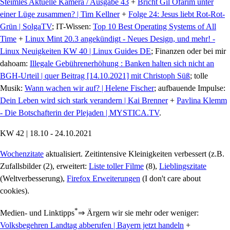
Steimles Aktuelle Kamera / Ausgabe 43
+
Bricht Gil Ofarim unter
einer Lüge zusammen? | Tim Kellner
+
Folge 24: Jesus liebt Rot-Rot-
Grün | SolgaTV
; IT-Wissen:
Top 10 Best Operating Systems of All
Time
+
Linux Mint 20.3 angekündigt - Neues Design, und mehr! -
Linux Neuigkeiten KW 40 | Linux Guides DE
; Finanzen oder bei mir
dahoam:
Illegale Gebührenerhöhung : Banken halten sich nicht an
BGH-Urteil | quer Beitrag [14.10.2021] mit Christoph Süß
; tolle
Musik:
Wann wachen wir auf? | Helene Fischer
; aufbauende Impulse:
Dein Leben wird sich stark verandern | Kai Brenner
+
Pavlina Klemm
- Die Botschafterin der Plejaden | MYSTICA.TV
.
KW 42 | 18.10 - 24.10.2021
Wochenzitate
aktualisiert. Zeitintensive Kleinigkeiten verbessert (z.B.
Zufallsbilder (2), erweitert:
Liste toller Filme
(8),
Lieblingszitate
(Weltverbesserung),
Firefox Erweiterungen
(I don't care about
cookies).
*
Medien- und Linktipps
⇒ Ärgern wir sie mehr oder weniger:
Volksbegehren Landtag abberufen | Bayern jetzt handeln
+