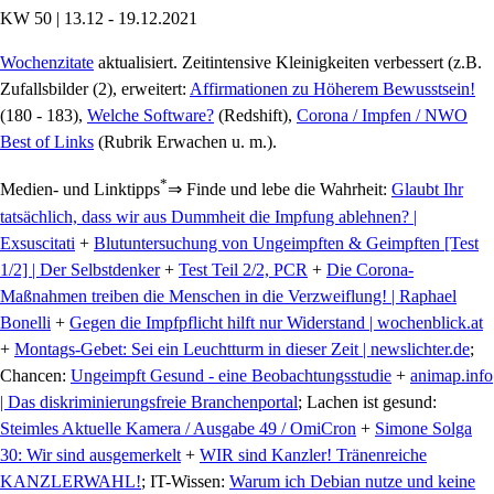
KW 50 | 13.12 - 19.12.2021
Wochenzitate
aktualisiert. Zeitintensive Kleinigkeiten verbessert (z.B.
Zufallsbilder (2), erweitert:
Affirmationen zu Höherem Bewusstsein!
(180 - 183),
Welche Software?
(Redshift),
Corona / Impfen / NWO
Best of Links
(Rubrik Erwachen u. m.).
*
Medien- und Linktipps
⇒ Finde und lebe die Wahrheit:
Glaubt Ihr
tatsächlich, dass wir aus Dummheit die Impfung ablehnen? |
Exsuscitati
+
Blutuntersuchung von Ungeimpften & Geimpften [Test
1/2] | Der Selbstdenker
+
Test Teil 2/2, PCR
+
Die Corona-
Maßnahmen treiben die Menschen in die Verzweiflung! | Raphael
Bonelli
+
Gegen die Impfpflicht hilft nur Widerstand | wochenblick.at
+
Montags-Gebet: Sei ein Leuchtturm in dieser Zeit | newslichter.de
;
Chancen:
Ungeimpft Gesund - eine Beobachtungsstudie
+
animap.info
| Das diskriminierungsfreie Branchenportal
; Lachen ist gesund:
Steimles Aktuelle Kamera / Ausgabe 49 / OmiCron
+
Simone Solga
30: Wir sind ausgemerkelt
+
WIR sind Kanzler! Tränenreiche
KANZLERWAHL!
; IT-Wissen:
Warum ich Debian nutze und keine