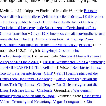
Astrologen soll es ja unerwartete, positive Veränderungen geben.
*
Medien- und Linktipps
⇒ Finde und lebe die Wahrheit:
Ein paar
Worte die ich gern in dieser Zeit mit dir teilen möchte... | Kai Brenner
+
Ein Bodybuilder hat mehr Durchblick als alle Intellektuellen
+
Toxische und krebserregende Substanzen in Covid-Impfstoffen -
Corona Transition
+
Covid-19-Schnelltests enthalten gesundheits- und
umweltschädliche (...) - Corona Transition
+
Aufregung: Zwei
Bestandteile von Impfstoffen nicht für Menschen zugelassen?
+ nur
noch bis 31.12.21 möglich:
Ungeimpft Gesund - eine
Beobachtungsstudie
; Lachen und mehr:
Steimles Aktuelle Kamera /
Ausgabe 50 / Finale 2021
+
FROHE Weihnachten - die Gegenpredigt
am HEILIGABEND! | Tim Kellner
; IT Wissen:
Beliebtestes Linux:
Top 10 gratis herunterladen - CHIP
+
Part 1 | Jean reagiert auf die
Linus Tech Tips Linux - Challenge
+
Part 2 | Jean reagiert auf die
Linus Tech Tips Linux - Challenge
+
Part 3 | Jean reagiert auf die
Linus Tech Tips Linux - Challenge
; Gesundheit:
Was deinem
Immunsystem wirklich hilft (5 Tipps)
; Veränderungen:
Unser letztes
Video - Trennung und Neuanfang | Vegan Ist ungesund
+
Ein