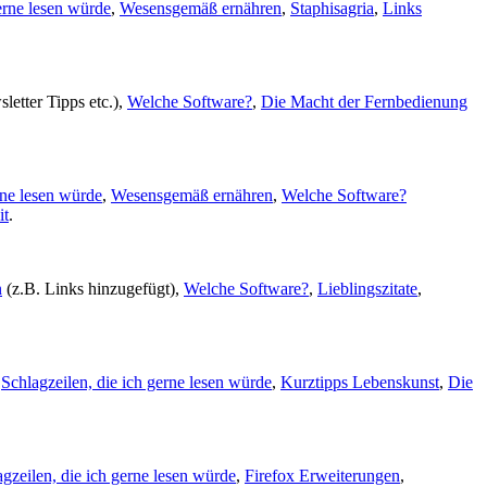
erne lesen würde
,
Wesensgemäß ernähren
,
Staphisagria
,
Links
letter Tipps etc.),
Welche Software?
,
Die Macht der Fernbedienung
rne lesen würde
,
Wesensgemäß ernähren
,
Welche Software?
it
.
n
(z.B. Links hinzugefügt),
Welche Software?
,
Lieblingszitate
,
,
Schlagzeilen, die ich gerne lesen würde
,
Kurztipps Lebenskunst
,
Die
gzeilen, die ich gerne lesen würde
,
Firefox Erweiterungen
,