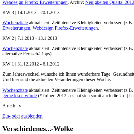
Webdesign Firefox-Erweiterungen
, Archiv:
Neuigkeiten Quartal 201
KW 3 | 14.1.2013 - 20.1.2013
Wochenzitate
aktualisiert. Zeitintensive Kleinigkeiten verbessert (z.B
Erweiterungen
,
Webdesign Firefox-Erweiterungen
.
KW 2 | 7.1.2013 - 13.1.2013
Wochenzitate
aktualisiert. Zeitintensive Kleinigkeiten verbessert (z.B
alternative Fernseh-Tipps).
KW 1 | 31.12.2012 - 6.1.2012
Zum Jahreswechsel wünsche ich Ihnen wunderbare Tage, Gesundheit un
Und hier sind die aktuellen Veränderungen dieser Woche:
Wochenzitate
aktualisiert. Zeitintensive Kleinigkeiten verbessert (z.B
gerne lesen würde
(* früher: 2012 - es hat sich somit auch die Url (Li
A r c h i v
Ein- oder ausblenden
Verschiedenes...-Wolke