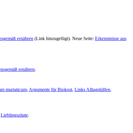
nsgemäß ernähren
(Link hinzugefügt). Neue Seite:
Erkenntnisse aus
nsgemäß ernähren
.
um muriaticum
,
Argumente für Biokost
,
Links Alltagshilfen
,
,
Lieblingszitate
.