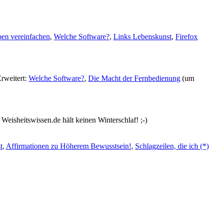
ben vereinfachen
,
Welche Software?
,
Links Lebenskunst
,
Firefox
Erweitert:
Welche Software?
,
Die Macht der Fernbedienung
(um
eisheitswissen.de hält keinen Winterschlaf! ;-)
t
,
Affirmationen zu Höherem Bewusstsein!
,
Schlagzeilen, die ich (*)